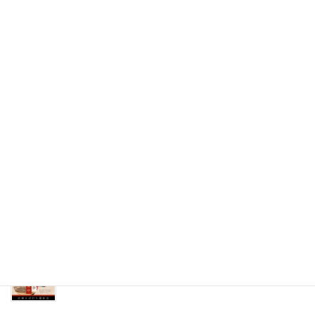
2025年8月7日
8月24日(日)はこいで夏祭り！
2025年8月4日
7/19マルシェの様子
2025年7月20日
＼7月のイベント情報／
2025年7月7日
7月26日
蕎麦打ち体験＆健康麻雀
2025年7月4日