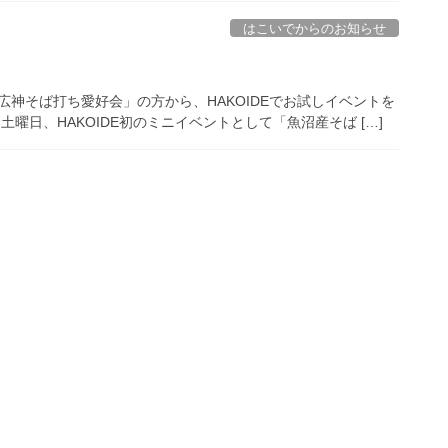
はこいでからのお知らせ
「広神そば打ち愛好会」の方から、HAKOIDEでお試しイベントを
曜日、HAKOIDE初のミニイベントとして「魚沼産そば […]