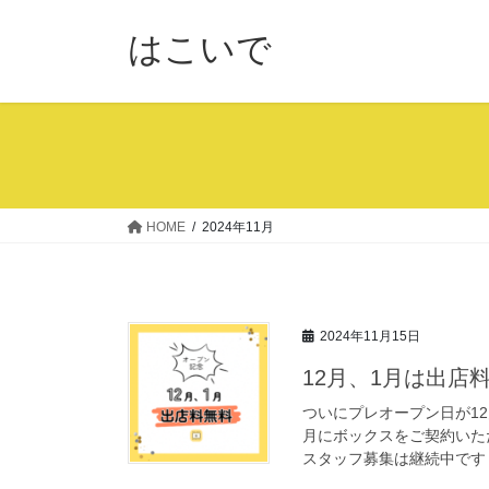
コ
ナ
ン
ビ
はこいで
テ
ゲ
ン
ー
ツ
シ
へ
ョ
ス
ン
キ
に
ッ
移
HOME
2024年11月
プ
動
2024年11月15日
12月、1月は出店
ついにプレオープン日が12
月にボックスをご契約いた
スタッフ募集は継続中です 