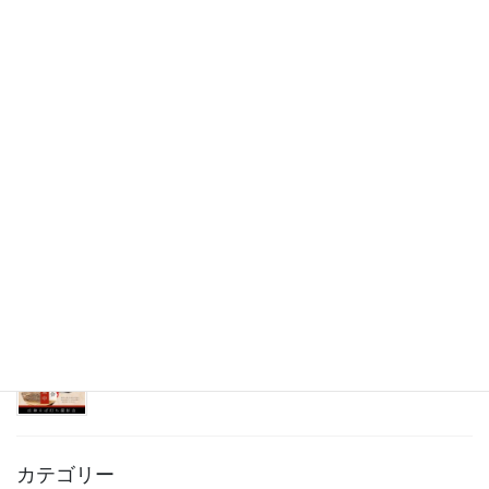
8月24日(日)はこいで夏祭り！
2025年8月4日
7/19マルシェの様子
2025年7月20日
＼7月のイベント情報／
2025年7月7日
7月26日
蕎麦打ち体験＆健康麻雀
2025年7月4日
カテゴリー