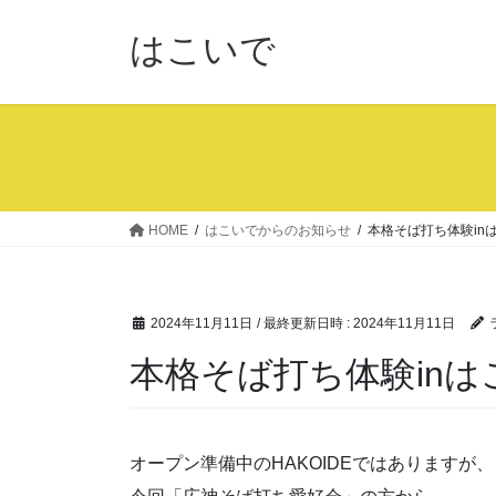
コ
ナ
ン
ビ
はこいで
テ
ゲ
ン
ー
ツ
シ
へ
ョ
ス
ン
キ
に
ッ
移
HOME
はこいでからのお知らせ
本格そば打ち体験in
プ
動
2024年11月11日
/ 最終更新日時 :
2024年11月11日
本格そば打ち体験inは
オープン準備中のHAKOIDEではありますが、