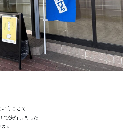
ということで
！
で決行しました！
を♪