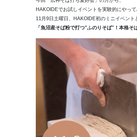
今回「広神そば打ち愛好会」の方から、
HAKOIDEでお試しイベントを実験的にやっ
11月9日土曜日、HAKOIDE初のミニイベント
「魚沼産そば粉で打つ”ふのりそば”！本格そば